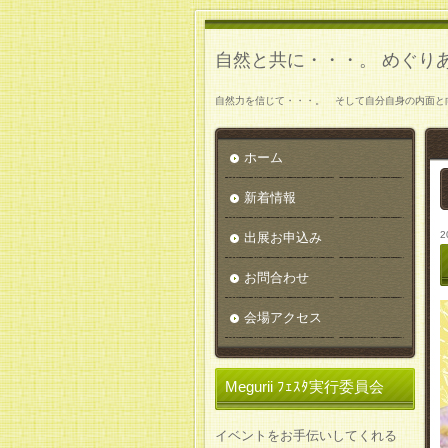
自然と共に・・・。 めぐり
自然力を信じて・・・。 そして自分自身の内面と
ホーム
新着情報
2
出展お申込み
お問合わせ
会場アクセス
Megurii ﾌｪｽﾀ実行委員会
イベントをお手伝いしてくれる