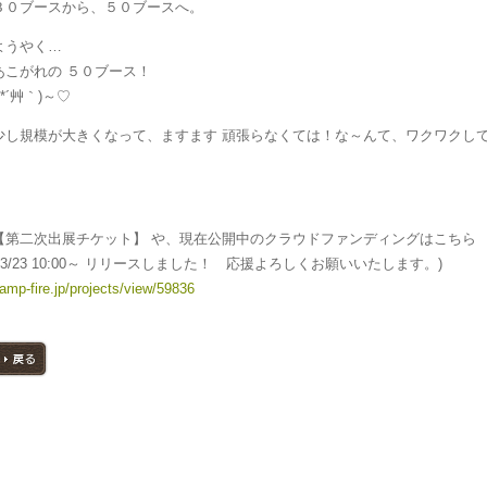
３０ブースから、５０ブースへ。
ようやく…
あこがれの ５０ブース！
 *´艸｀)～♡
少し規模が大きくなって、ますます 頑張らなくては！な～んて、ワクワクし
【第二次出展チケット】 や、現在公開中のクラウドファンディングはこちら
( 3/23 10:00～ リリースしました！ 応援よろしくお願いいたします。)
amp-fire.jp/projects/view/59836
戻る