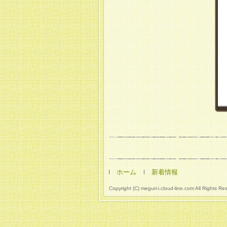
ホーム
新着情報
Copyright (C) meguri-i.cloud-line.com All Rights Re