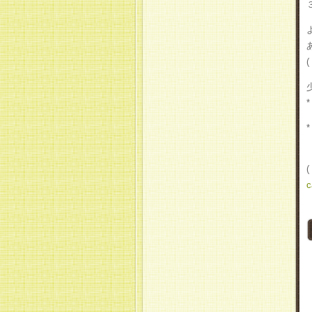
(
*
*
c