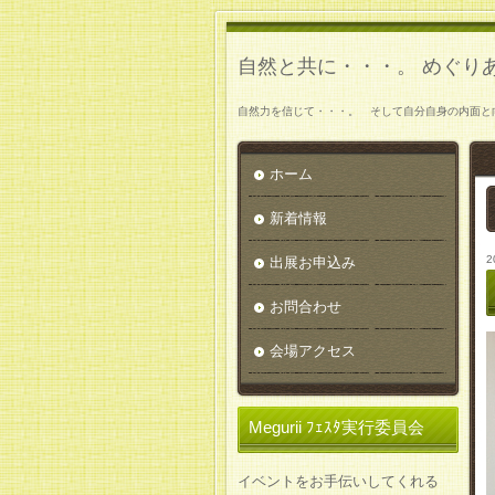
自然と共に・・・。 めぐり
自然力を信じて・・・。 そして自分自身の内面と
ホーム
新着情報
2
出展お申込み
お問合わせ
会場アクセス
Megurii ﾌｪｽﾀ実行委員会
イベントをお手伝いしてくれる