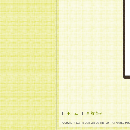
ホーム
新着情報
Copyright (C) meguri-i.cloud-line.com All Rights Re