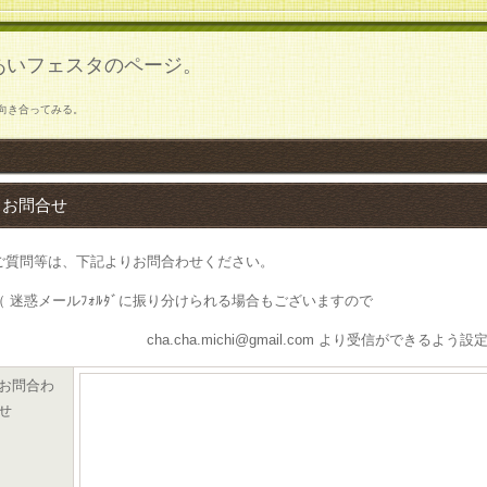
あいフェスタのページ。
向き合ってみる。
お問合せ
ご質問等は、下記よりお問合わせください。
（ 迷惑メールﾌｫﾙﾀﾞに振り分けられる場合もございますので
cha.cha.michi@gmail.com より受信ができるよう設
お問合わ
せ